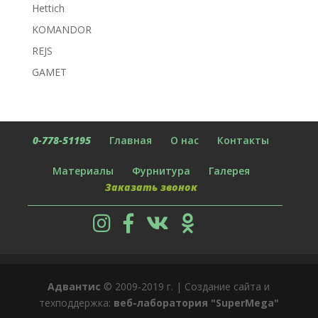
Hettich
KOMANDOR
REJS
GAMET
0-778-51195
Главная
О нас
Контакты
Материалы
Фурнитура
Галерея
Заказать звонок
Адвантис
© 2009-2019 г. | Создание сайта и
техподдержка:
веб-лаборатория "SuperMega"